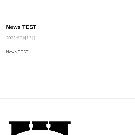
美
E
i
を
n
】
一
-
四
輪
s
News TEST
季
で
u
折
伝
2023年6月12日
b
/
n
え
y
1
々
w
News TEST
ま
a
件
の
o
す
d
の
r
美
｜
m
コ
l
を
大
i
メ
d
一
月
n
ン
輪
市
-
ト
猿
s
で
橋
u
伝
n
え
w
ま
o
す
r