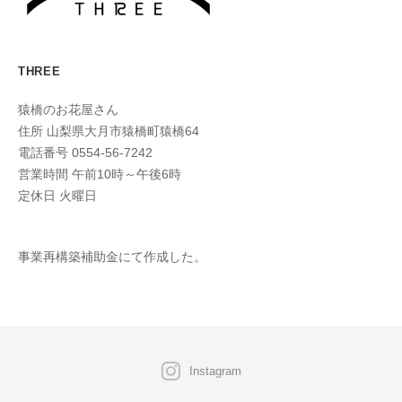
｜
l
d
大
月
THREE
市
猿橋のお花屋さん
猿
住所 山梨県大月市猿橋町猿橋64
橋
電話番号 0554-56-7242
営業時間 午前10時～午後6時
定休日 火曜日
事業再構築補助金にて作成した。
Instagram