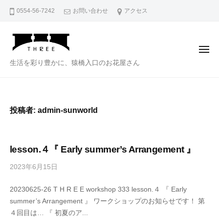
猿
ー
コ
0554-56-7242
お問い合わせ
アクセス
橋
ン
入
テ
口
ン
の
メ
ニ
花
ツ
猿
生活を彩り豊かに、猿橋入口のお花屋さん
ュ
屋
ー
へ
橋
【
ス
入
T
キ
口
H
投稿者:
admin-sunworld
ッ
の
R
プ
E
花
E
屋
lesson.４『 Early summer’s Arrangement 』
】
【
四
2023年6月15日
b
T
季
y
H
折
20230625-26 T H R E E workshop 333 lesson.４ 『 Early
a
R
々
summer’s Arrangement 』 ワークショップのお知らせです！ 第
d
の
E
４回目は… 『 初夏のア...
m